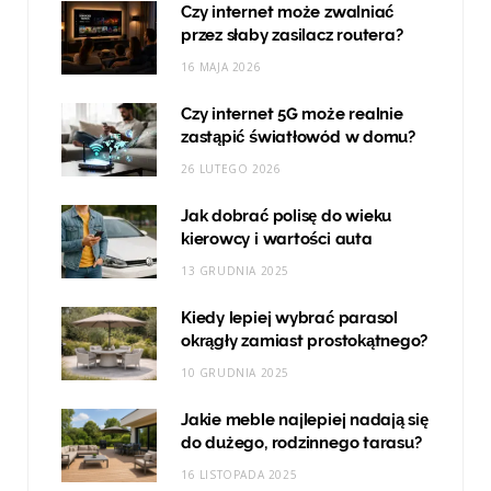
Czy internet może zwalniać
przez słaby zasilacz routera?
16 MAJA 2026
Czy internet 5G może realnie
zastąpić światłowód w domu?
26 LUTEGO 2026
Jak dobrać polisę do wieku
kierowcy i wartości auta
13 GRUDNIA 2025
Kiedy lepiej wybrać parasol
okrągły zamiast prostokątnego?
10 GRUDNIA 2025
Jakie meble najlepiej nadają się
do dużego, rodzinnego tarasu?
16 LISTOPADA 2025