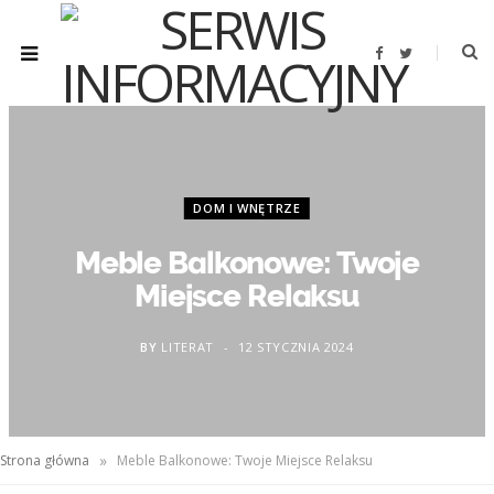
F
T
a
w
c
i
e
t
b
t
o
e
o
r
k
DOM I WNĘTRZE
Meble Balkonowe: Twoje
Miejsce Relaksu
BY
LITERAT
12 STYCZNIA 2024
»
Strona główna
Meble Balkonowe: Twoje Miejsce Relaksu