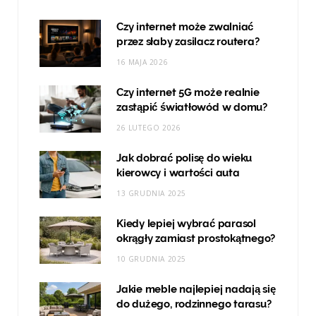
Czy internet może zwalniać
przez słaby zasilacz routera?
16 MAJA 2026
Czy internet 5G może realnie
zastąpić światłowód w domu?
26 LUTEGO 2026
Jak dobrać polisę do wieku
kierowcy i wartości auta
13 GRUDNIA 2025
Kiedy lepiej wybrać parasol
okrągły zamiast prostokątnego?
10 GRUDNIA 2025
Jakie meble najlepiej nadają się
do dużego, rodzinnego tarasu?