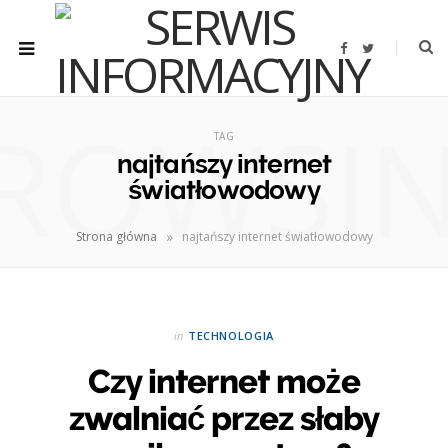
F
T
a
w
c
i
e
t
b
t
ROWSI
o
e
o
r
TAG
k
najtańszy internet
światłowodowy
»
Strona główna
najtańszy internet światłowodowy
in
TECHNOLOGIA
Czy internet może
zwalniać przez słaby