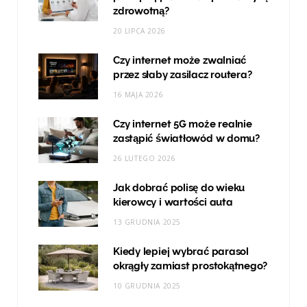
zdrowotną?
20 LIPCA 2026
Czy internet może zwalniać
przez słaby zasilacz routera?
16 MAJA 2026
Czy internet 5G może realnie
zastąpić światłowód w domu?
26 LUTEGO 2026
Jak dobrać polisę do wieku
kierowcy i wartości auta
13 GRUDNIA 2025
Kiedy lepiej wybrać parasol
okrągły zamiast prostokątnego?
10 GRUDNIA 2025