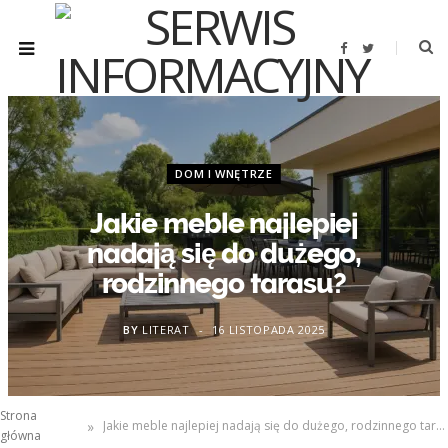
F
T
a
w
c
i
e
t
b
t
o
e
o
r
k
DOM I WNĘTRZE
Jakie meble najlepiej
nadają się do dużego,
rodzinnego tarasu?
BY
LITERAT
16 LISTOPADA 2025
Strona
»
Jakie meble najlepiej nadają się do dużego, rodzinnego tarasu?
główna