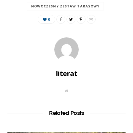
NOWOCZESNY ZESTAW TARASOWY
0
literat
W
e
b
s
i
t
Related Posts
e