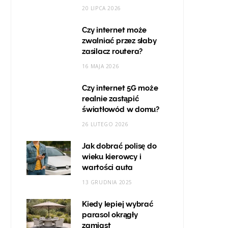
20 LIPCA 2026
Czy internet może
zwalniać przez słaby
zasilacz routera?
16 MAJA 2026
Czy internet 5G może
realnie zastąpić
światłowód w domu?
26 LUTEGO 2026
Jak dobrać polisę do
wieku kierowcy i
wartości auta
13 GRUDNIA 2025
Kiedy lepiej wybrać
parasol okrągły
zamiast